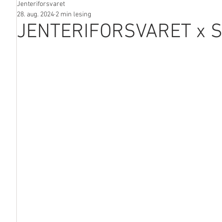
Jenteriforsvaret
I media
28. aug. 2024
2 min lesing
JENTERIFORSVARET x 