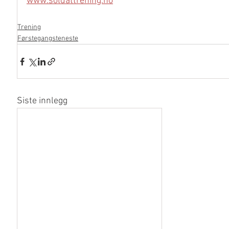
www.soldattrening.no
Trening
Førstegangsteneste
Siste innlegg