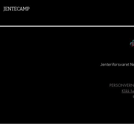
JENTECAMP
Jenteriforsvaret Ne
PERSONVERN
Klikk h