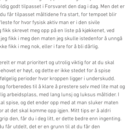
ldig godt tilpasset i Forsvaret den dag i dag. Men det er 
 du får tilpasset måltidene fra start, for tempoet blir 
leste for hvor fysisk aktiv man er i den sivile 
 fikk skrevet meg opp på en liste på kjøkkenet, ved 
 jeg fikk i meg den maten jeg skulle istedenfor å unngå 
e fikk i meg nok, eller i fare for å bli dårlig.  
elt er mat prioritert og utrolig viktig for at du skal 
hovet er høyt, og dette er ikke stedet for å spise 
vfølgelig perioder hvor kroppen ligger i underskudd. 
og forberedes til å klare å prestere selv med lite mat og 
nlig arbeidsplass, med lang lunsj og luksus måltider. I 
skal spise, og det ender opp med at man sluker maten 
or at det skal komme opp igjen. Mitt tips er å aldri 
ip den, får du i deg litt, er dette bedre enn ingenting. 
 du får utdelt, det er en grunn til at du får den 