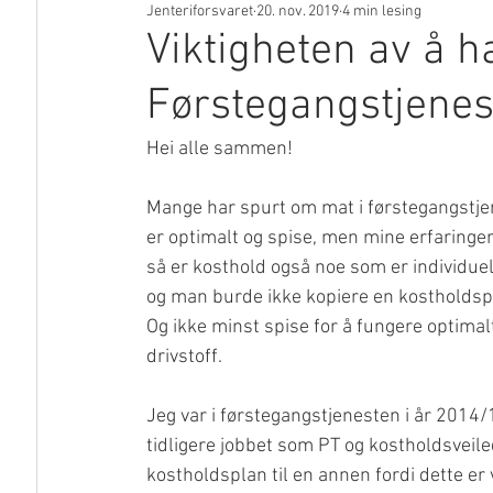
Jenteriforsvaret
20. nov. 2019
4 min lesing
I media
Viktigheten av å ha
Førstegangstjenes
Hei alle sammen! 
Mange har spurt om mat i førstegangstjen
er optimalt og spise, men mine erfaringe
så er kosthold også noe som er individuel
og man burde ikke kopiere en kostholdspla
Og ikke minst spise for å fungere optimal
drivstoff. 
Jeg var i førstegangstjenesten i år 2014/
tidligere jobbet som PT og kostholdsveiled
kostholdsplan til en annen fordi dette er v