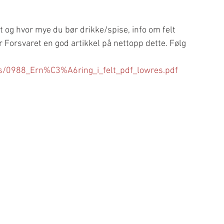
t og hvor mye du bør drikke/spise, info om felt 
r Forsvaret en god artikkel på nettopp dette. Følg 
ts/0988_Ern%C3%A6ring_i_felt_pdf_lowres.pdf