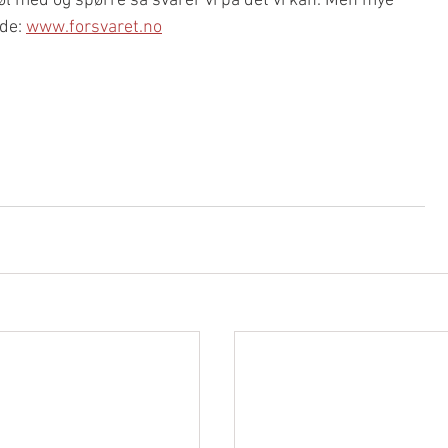
l med og spørre så svarer vi på det vi kan. Men mye 
de: 
www.forsvaret.no