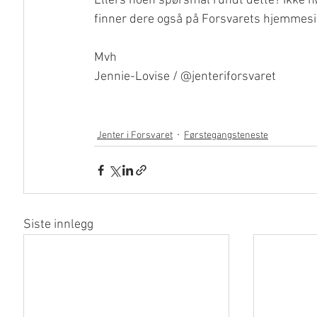
Ellers noen spørsmål rundt dette? Ikke nø
finner dere også på Forsvarets hjemmesi
Mvh
Jennie-Lovise / @jenteriforsvaret
Jenter i Forsvaret
Førstegangsteneste
Siste innlegg