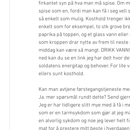
firkantet syn på hva man må spise. Om ma
spise som en, fordi man kan få i seg vell 
så enkelt som mulig. Kosthold trenger ikk
enkelt som for eksempel, to stk grove brø
paprika på toppen, og et glass vann eller 
som kroppen drar nytte av frem til neste 
middag kan være så mangt. DRIKK VANN! D
ned kan du se en link jeg har delt hvor det
soldatens energitap og behover. For lite 
ellers sunt kosthold.
Kan man avtjene førstegangstjeneste med 
Ja. mer spørsmål rundt dette? Send gjerne
Jeg er har tidligere slitt mye med å få i m
som er en tarmsykdom som gjør at jeg må 
en alvorlig sykdom og noe jeg lever helt f
mat for å prestere mitt beste i hverdagen