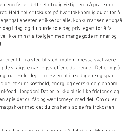
en enn før er dette et utrolig viktig tema å prate om. 
et! Hold heller fokuset på hvor takknemlig du er for å 
egangstjenesten er ikke for alle, konkurransen er også 
dag i dag, og du burde føle deg privilegert for å få 
mye, ikke minst sitte igjen med mange gode minner og 
.  
ierer litt fra sted til sted, maten i messa skal være 
deg de viktigste næringsstoffene du trenger. Det er også 
 seg mat. Hold deg til messemat i ukedagene og spar 
holde, et sunt kosthold, energi og overskudd gjennom 
kfood i lengden! Det er jo ikke alltid like fristende og 
men spis det du får, og vær fornøyd med det! Om du er 
 matpakker med det du ønsker å spise fra frokosten 