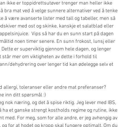
n ikke er toppidrettsutøver trenger man heller ikke 
så bra mat ved å velge sunnere alternativer ved å tenke 
e å være avanserte lister med tall og tabeller, men så 
dskiver med ost og skinke, kanskje et salatblad eller 
appelsinjuice.  Vips så har du en sunn start på dagen 
måltid noen timer senere. En sunn frokost, lunsj eller 
ette er superviktig gjennom hele dagen, og lenger 
 står mer om viktigheten av dette i forhold til 
vann/dehydrering over lenger tid kan ødelegge selv et 
allergi, toleranser eller andre mat preferanser? 
 inn ditt spørsmål :) 
eg nok næring, og det å spise riktig. Jeg lever med IBS, 
ha et ganske strengt kostholds regime og rutine, ikke 
int med. For meg, som for alle andre, er jeg avhengig av 
, og for at hodet og kropp skal fungere optimalt. Om du 