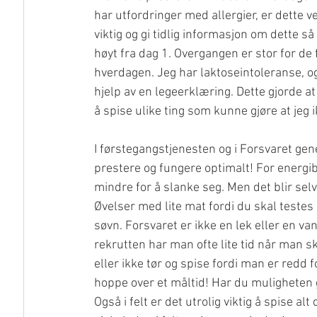
har utfordringer med allergier, er dette ve
viktig og gi tidlig informasjon om dette så
høyt fra dag 1. Overgangen er stor for de f
hverdagen. Jeg har laktoseintoleranse, og
hjelp av en legeerklæring. Dette gjorde at
å spise ulike ting som kunne gjøre at jeg ikk
I førstegangstjenesten og i Forsvaret gener
prestere og fungere optimalt! For energibe
mindre for å slanke seg. Men det blir sel
Øvelser med lite mat fordi du skal testes 
søvn. Forsvaret er ikke en lek eller en va
rekrutten har man ofte lite tid når man 
eller ikke tør og spise fordi man er redd f
hoppe over et måltid! Har du muligheten gr
Også i felt er det utrolig viktig å spise alt