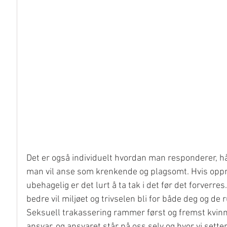
Det er også individuelt hvordan man responderer, hån
man vil anse som krenkende og plagsomt. Hvis oppm
ubehagelig er det lurt å ta tak i det før det forverres.
bedre vil miljøet og trivselen bli for både deg og de 
Seksuell trakassering rammer først og fremst kvinner.
ansvar, og ansvaret står på oss selv og hvor vi setter