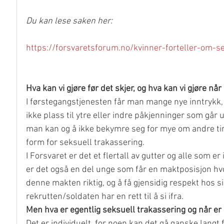
Du kan lese saken her:
https://forsvaretsforum.no/kvinner-forteller-om-s
Hva kan vi gjøre før det skjer, og hva kan vi gjøre når
I førstegangstjenesten får man mange nye inntrykk,
ikke plass til ytre eller indre påkjenninger som går
man kan og å ikke bekymre seg for mye om andre ting
form for seksuell trakassering.
I Forsvaret er det et flertall av gutter og alle som er
er det også en del unge som får en maktposisjon hv
denne makten riktig, og å få gjensidig respekt hos s
rekrutten/soldaten har en rett til å si ifra. 
Men hva er egentlig seksuell trakassering og når er
Det er individuelt, for noen kan det gå ganske lang