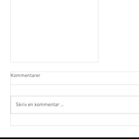
Kommentarer
Skriv en kommentar …
Trene til 3000meter test