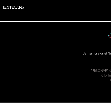
JENTECAMP
Jenteriforsvaret Ne
PERSONVERN
Klikk h