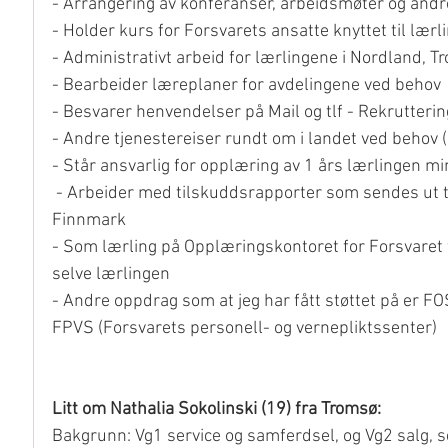
- Arrangering av konferanser, arbeidsmøter og andr
- Holder kurs for Forsvarets ansatte knyttet til lærl
- Administrativt arbeid for lærlingene i Nordland, T
- Bearbeider læreplaner for avdelingene ved behov 
- Besvarer henvendelser på Mail og tlf - Rekrutterin
- Andre tjenestereiser rundt om i landet ved behov (
- Står ansvarlig for opplæring av 1 års lærlingen mi
 - Arbeider med tilskuddsrapporter som sendes ut til avdelingene som har lærlinger i Nordland, Troms og 
Finnmark  
- Som lærling på Opplæringskontoret for Forsvaret 
selve lærlingen 
- Andre oppdrag som at jeg har fått støttet på er FO
FPVS (Forsvarets personell- og vernepliktssenter)  
Litt om Nathalia Sokolinski (19) fra Tromsø:
Bakgrunn: Vg1 service og samferdsel, og Vg2 salg, s