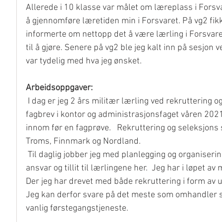
Allerede i 10 klasse var målet om læreplass i Forsv
å gjennomføre læretiden min i Forsvaret. På vg2 fikk
informerte om nettopp det å være lærling i Forsvare
til å gjøre. Senere på vg2 ble jeg kalt inn på sesjon
var tydelig med hva jeg ønsket.  
Arbeidsoppgaver: 
 I dag er jeg 2 års militær lærling ved rekruttering og seleksjons senteret i Nord-Norge. Jeg tar samme som Erica, 
fagbrev i kontor og administrasjonsfaget våren 202
innom før en fagprøve.   Rekruttering og seleksjons 
Troms, Finnmark og Nordland.
 Til daglig jobber jeg med planlegging og organisering av sesjon, og rekruttering/skolebesøk. Det blir gitt mye 
ansvar og tillit til lærlingene her.  Jeg har i løpet 
Der jeg har drevet med både rekruttering i form a
Jeg kan derfor svare på det meste som omhandler ses
vanlig førstegangstjeneste.