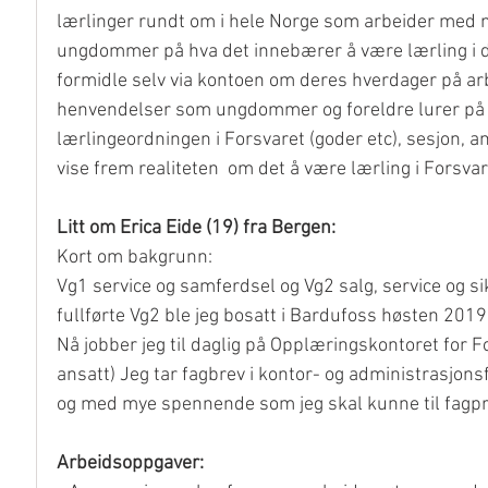
lærlinger rundt om i hele Norge som arbeider med m
ungdommer på hva det innebærer å være lærling i de 
formidle selv via kontoen om deres hverdager på ar
henvendelser som ungdommer og foreldre lurer på (h
lærlingeordningen i Forsvaret (goder etc), sesjon, a
vise frem realiteten  om det å være lærling i Forsvare
Litt om Erica Eide (19) fra Bergen: 
Kort om bakgrunn: 
Vg1 service og samferdsel og Vg2 salg, service og si
fullførte Vg2 ble jeg bosatt i Bardufoss høsten 2019.
Nå jobber jeg til daglig på Opplæringskontoret for F
ansatt) Jeg tar fagbrev i kontor- og administrasjons
og med mye spennende som jeg skal kunne til fagprø
Arbeidsoppgaver: 