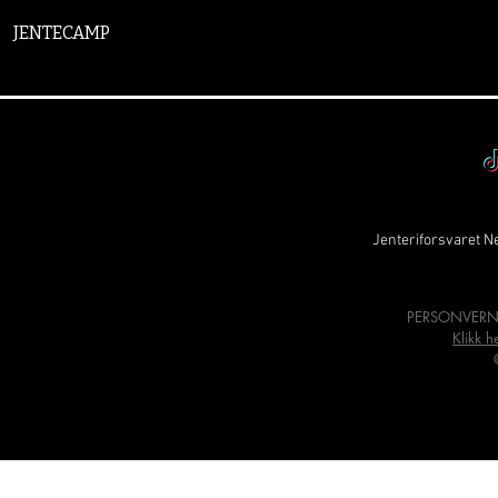
JENTECAMP
Jenteriforsvaret Ne
PERSONVERN
Klikk h