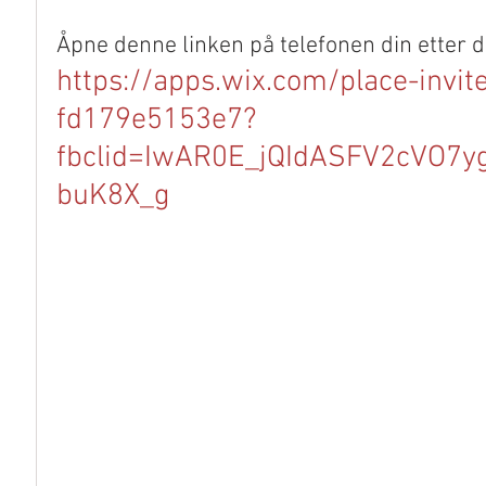
Åpne denne linken på telefonen din etter d
https://apps.wix.com/place-invi
fd179e5153e7?
fbclid=IwAR0E_jQIdASFV2cVO7
buK8X_g